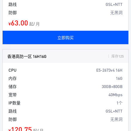
路线
GSL+NTT
防御
无黑洞
63.00
¥
起/ 月
立即购买
香港高防一区 16H16G
库存125
CPU
E5-2673v4 16H
内存
16G
储存
30GB+80GB
宽带
40Mbps
IP数量
1个
路线
GSL+NTT
防御
无黑洞
120.75
¥
起/ 月