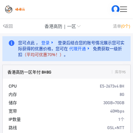
香港高防 | 一区
返回
清单
(0个)
您可点此 ，
登录
登录后结合您的账号情况展示您可实
际获得的优惠价格，您可在
代理开通
免费获取一级折
扣
（平均可优惠70%！）
。
香港高防一区年付 8H8G
库存95
CPU
E5-2673v4 8H
内存
8G
储存
30GB+70GB
宽带
40Mbps
IP数量
1个
路线
GSL+NTT