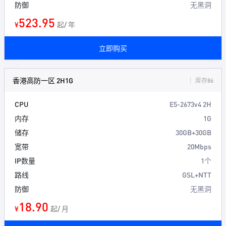
防御
无黑洞
523.95
¥
起/ 年
立即购买
香港高防一区 2H1G
库存86
CPU
E5-2673v4 2H
内存
1G
储存
30GB+30GB
宽带
20Mbps
IP数量
1个
路线
GSL+NTT
防御
无黑洞
18.90
¥
起/ 月