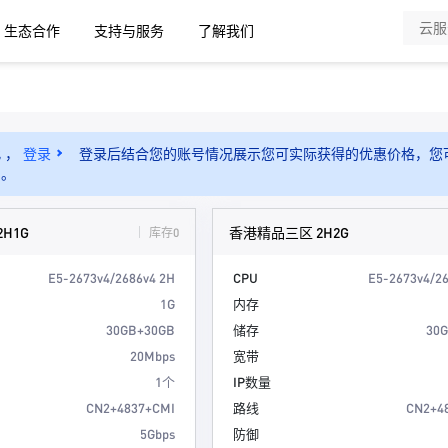
生态合作
支持与服务
了解我们
 ，
登录
登录后结合您的账号情况展示您可实际获得的优惠价格，您
）
。
H1G
香港精品三区 2H2G
库存0
E5-2673v4/2686v4 2H
CPU
E5-2673v4/2
1G
内存
30GB+30GB
储存
30
20Mbps
宽带
1个
IP数量
CN2+4837+CMI
路线
CN2+4
5Gbps
防御