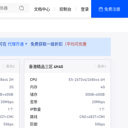
文档中心
控制台
登录
免费注册
全部产品
新闻资讯
帮助文档
可在
代理开通
免费获取一级折扣
（平均可优惠
热销推荐
代理 | 预存折扣
香港精品三区 4H4G
库存2
库存1
686v4 2H
CPU
E5-2673v4/2686v4 4H
2G
内存
4G
GB+40GB
储存
30GB+60GB
20Mbps
宽带
20Mbps
1个
IP数量
1个
837+CMI
路线
CN2+4837+CMI
5Gbps
防御
5Gbps