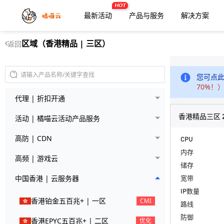
HOT
最新活动
产品与服务
解决方案
区域（香港精品 | 三区）
返回
您可点此
70%！
代理 | 折扣开通
香港精品三区 2
活动 | 橘喵云活动产品服务
高防 | CDN
CPU
内存
高频 | 游戏云
储存
中国香港 | 云服务器
宽带
IP数量
香港铂金五百兆+ | 一区
CMI
路线
防御
香港EPYC五百兆+ | 二区
优化