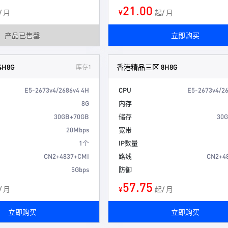
21.00
/ 月
¥
起/ 月
产品已售罄
立即购买
H8G
香港精品三区 8H8G
库存1
E5-2673v4/2686v4 4H
CPU
E5-2673v4/2
8G
内存
30GB+70GB
储存
30
20Mbps
宽带
1个
IP数量
CN2+4837+CMI
路线
CN2+4
5Gbps
防御
57.75
/ 月
¥
起/ 月
立即购买
立即购买