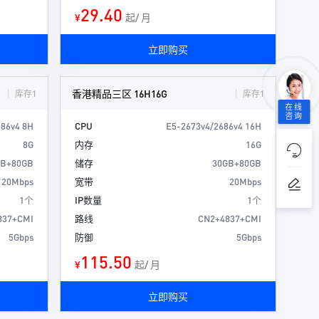
29.40
¥
起/ 月
立即购买
香港精品三区 16H16G
库存1
库存1
在线
咨询
686v4 8H
CPU
E5-2673v4/2686v4 16H
8G
内存
16G
GB+80GB
储存
30GB+80GB
20Mbps
宽带
20Mbps
1个
IP数量
1个
837+CMI
路线
CN2+4837+CMI
5Gbps
防御
5Gbps
115.50
¥
起/ 月
立即购买